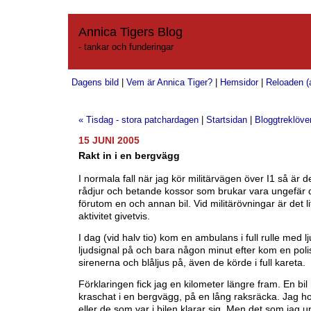
Annica Tigers Blog
- tankar och funderingar
Dagens bild
|
Vem är Annica Tiger?
|
Hemsidor
|
Reloaden (a
« Tisdag - stora patchardagen
|
Startsidan
|
Bloggtreklöve
15 JUNI 2005
Rakt in i en bergvägg
I normala fall när jag kör militärvägen över I1 så är de
rådjur och betande kossor som brukar vara ungefär d
förutom en och annan bil. Vid militärövningar är det l
aktivitet givetvis.
I dag (vid halv tio) kom en ambulans i full rulle med l
ljudsignal på och bara någon minut efter kom en poli
sirenerna och blåljus på, även de körde i full kareta.
Förklaringen fick jag en kilometer längre fram. En bil
kraschat i en bergvägg, på en lång raksräcka. Jag 
eller de som var i bilen klarar sig. Men det som jag 