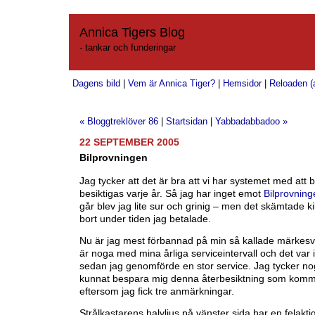
Annica Tigers Blog
- tankar och funderingar
Dagens bild
|
Vem är Annica Tiger?
|
Hemsidor
|
Reloaden (a
« Bloggtreklöver 86
|
Startsidan
|
Yabbadabbadoo »
22 SEPTEMBER 2005
Bilprovningen
Jag tycker att det är bra att vi har systemet med att b
besiktigas varje år. Så jag har inget emot
Bilprovning
går blev jag lite sur och grinig – men det skämtade ki
bort under tiden jag betalade.
Nu är jag mest förbannad på min så kallade märkesv
är noga med mina årliga serviceintervall och det var 
sedan jag genomförde en stor service. Jag tycker no
kunnat bespara mig denna återbesiktning som komm
eftersom jag fick tre anmärkningar.
Strålkastarens halvljus på vänster sida har en felaktig