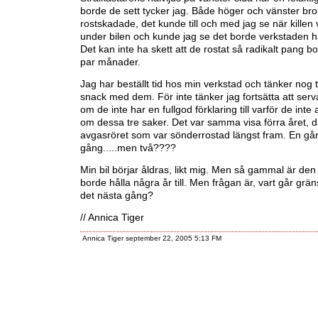
borde de sett tycker jag. Både höger och vänster br
rostskadade, det kunde till och med jag se när killen 
under bilen och kunde jag se det borde verkstaden ha
Det kan inte ha skett att de rostat så radikalt pang b
par månader.
Jag har beställt tid hos min verkstad och tänker nog t
snack med dem. För inte tänker jag fortsätta att serv
om de inte har en fullgod förklaring till varför de inte
om dessa tre saker. Det var samma visa förra året, d
avgasröret som var sönderrostad längst fram. En gå
gång.....men två????
Min bil börjar åldras, likt mig. Men så gammal är den
borde hålla några år till. Men frågan är, vart går grä
det nästa gång?
// Annica Tiger
Annica Tiger september 22, 2005 5:13 FM