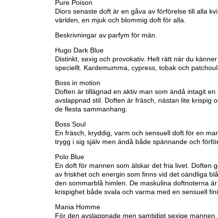
Pure Poison
Diors senaste doft är en gåva av förförelse till alla kvi
världen, en mjuk och blommig doft för alla.
Beskrivningar av parfym för män.
Hugo Dark Blue
Distinkt, sexig och provokativ. Helt rätt när du känner
speciellt. Kardemumma, cypress, tobak och patchouli
Boss in motion
Doften är tillägnad en aktiv man som ändå intagit en le
avslappnad stil. Doften är fräsch, nästan lite krispig o
de flesta sammanhang.
Boss Soul
En fräsch, kryddig, varm och sensuell doft för en ma
trygg i sig själv men ändå både spännande och förför
Polo Blue
En doft för mannen som älskar det fria livet. Doften 
av friskhet och energin som finns vid det oändliga bl
den sommarblå himlen. De maskulina doftnoterna är
krispighet både svala och varma med en sensuell fini
Mania Homme
För den avslappnade men samtidigt sexige mannen. E