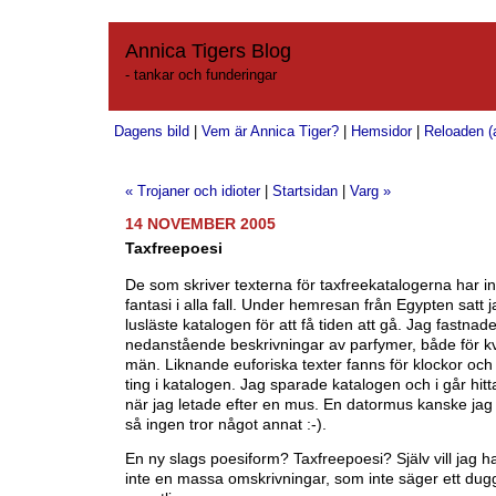
Annica Tigers Blog
- tankar och funderingar
Dagens bild
|
Vem är Annica Tiger?
|
Hemsidor
|
Reloaden (a
« Trojaner och idioter
|
Startsidan
|
Varg »
14 NOVEMBER 2005
Taxfreepoesi
De som skriver texterna för taxfreekatalogerna har in
fantasi i alla fall. Under hemresan från Egypten satt 
lusläste katalogen för att få tiden att gå. Jag fastnade
nedanstående beskrivningar av parfymer, både för k
män. Liknande euforiska texter fanns för klockor och
ting i katalogen. Jag sparade katalogen och i går hit
när jag letade efter en mus. En datormus kanske jag 
så ingen tror något annat :-).
En ny slags poesiform? Taxfreepoesi? Själv vill jag h
inte en massa omskrivningar, som inte säger ett dug