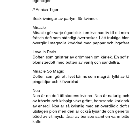
egentligen.
// Annica Tiger
Beskrivningar av parfym för kvinnor.
Miracle
Miracle gör varje ögonblick i en kvinnas liv till ett mir
fräsch doft som ständigt överraskar. Lätt fruktiga bl
övergår i magnolia kryddad med peppar och ingefära
Love in Paris
Doften som gnistrar av drömmen om kärlek. En sofis
blomsterdoft med botten av vanilj och sandelträ.
Miracle So Magic
Doften som gör att livet känns som magi är fylld av 
pingstliljor och klöverblad.
Noa
Noa är en doft till stadens kvinna. Noa är naturlig och
av fräscht och krispigt växt grönt, berusande koriande
av energi. Noa är så kvinnlig med en överdådig doft av
utslagen pion men den är också lysande och gener
bädd av vit mysk, tårar av bensoe samt en varm bitte
kaffe.