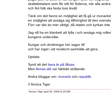
skattebetalare som får stå för fiolerna, när alla and
och fint folk ska festa loss ikväll.
Tänk om det fanns en möjlighet att få gå ur monarkin, 
en möjlighet att avsäga sig tillhörighet till den svens
Förr var det än mer viktigt, då staten och kyrkan inte 
Jag vill ha en blankett att fylla i och avsäga mig roll
kungens undersåte.
Kungar och drottningar hör sagor till
och har inget i ett modernt samhälle att göra.
Update:
Synd att det
bara är på låtsas
.
Men
Annas idé
var faktiskt strålande.
Andra bloggar om:
monarki
och
republik
.
// Annica Tiger
Annica Tiger april 30, 2006 8:18 EM