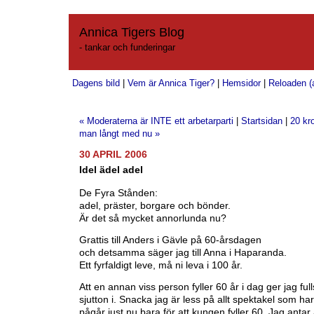
Annica Tigers Blog
- tankar och funderingar
Dagens bild
|
Vem är Annica Tiger?
|
Hemsidor
|
Reloaden (a
« Moderaterna är INTE ett arbetarparti
|
Startsidan
|
20 kr
man långt med nu »
30 APRIL 2006
Idel ädel adel
De Fyra Stånden:
adel, präster, borgare och bönder.
Är det så mycket annorlunda nu?
Grattis till Anders i Gävle på 60-årsdagen
och detsamma säger jag till Anna i Haparanda.
Ett fyrfaldigt leve, må ni leva i 100 år.
Att en annan viss person fyller 60 år i dag ger jag ful
sjutton i. Snacka jag är less på allt spektakel som har
pågår just nu bara för att kungen fyller 60. Jag antar a