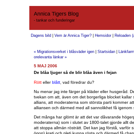
Annica Tigers Blog
- tankar och funderingar
Dagens bild
|
Vem är Annica Tiger?
|
Hemsidor
|
Reloaden (a
« Migrationsverket i blåsväder igen
|
Startsidan
|
Länkfarm
orelevanta länkar »
5 MAJ 2006
De blåa ljuger så de blir blåa även i fejan
Rött
eller
blått
, vad föredrar du?
Nu menar jag inte färger på kläder eller husgeråd. D
tvekan om att, även om det borgerliga blocket kallar 
allians, att moderaterna som största parti kommer at
alliansen och därmed med all sannolikhet få igenom 
Det många har glömt är att det var dåvarande högerp
moderaterna) som i slutet av 1800-talet gjorde allt d
att stoppa allmän rösträtt. Det kan jag förstå, varför s
ögon) kreti och pleti kunna rösta och därmed få chan