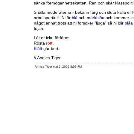
sänka förmögenhetsskatten. Ren och skär klasspoliti
Snälla moderaterna - bekänn färg och sluta kalla er f
arbetspartiet". Ni är
blå
och
mörkblåa
och kommer inte
något annat trots att ni försöker "ljuga" så ni blir
blåa
fejan.
Låt er icke förföras.
Rösta
rött
.
Blått
går bort.
// Annica Tiger
Annica Tiger maj 5, 2006 8:07 FM