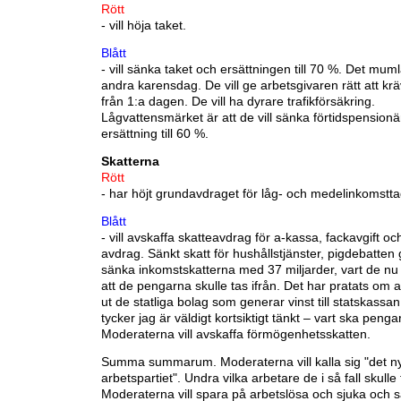
Rött
- vill höja taket.
Blått
- vill sänka taket och ersättningen till 70 %. Det mu
andra karensdag. De vill ge arbetsgivaren rätt att krä
från 1:a dagen. De vill ha dyrare trafikförsäkring.
Lågvattensmärket är att de vill sänka förtidspension
ersättning till 60 %.
Skatterna
Rött
- har höjt grundavdraget för låg- och medelinkomstta
Blått
- vill avskaffa skatteavdrag för a-kassa, fackavgift oc
avdrag. Sänkt skatt för hushållstjänster, pigdebatten g
sänka inkomstskatterna med 37 miljarder, vart de nu
att de pengarna skulle tas ifrån. Det har pratats om att
ut de statliga bolag som generar vinst till statskassa
tycker jag är väldigt kortsiktigt tänkt – vart ska penga
Moderaterna vill avskaffa förmögenhetsskatten.
Summa summarum. Moderaterna vill kalla sig "det n
arbetspartiet". Undra vilka arbetare de i så fall skulle
Moderaterna vill spara på arbetslösa och sjuka och s