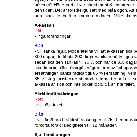
påverka? Högerpartiet var starkt emot 8-timmars ar
den tiden. Det är förståeligt, sett med blåa ögon. Att
bara skulle jobba åtta timmar om dagen. Vilken katas
A-kassan
Rött
- inga förändringar.
Blått
- vill sänka rejält. Moderaterna vill att a-kassan ska b
300 dagar, de första 200 dagarna ska ersättningen v
sedan ska den sänkas till 70 % och när de 300 dagar
ska de arbetslösa övergå i någon form av "jobbgaran
ersättningen sänks radikalt till 65 % i ersättning. Ve
65 %? Jag misstänker att moderaterna tror att alla s
a-kassa är slöa och inte söker jobb. Så är inte fallet.
Föräldraförsäkringen
Rött
- vill höja taket.
Blått
- vill försämra föräldraförsäkringen till 75 %, moderat
förkorta föräldraledigheten till 12 månader.
Sjukförsäkringen