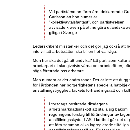
Vid partistämman förra året deklarerade Gun
Carlsson att hon numer är
"kollektivavtalsfantast", och partistyrelsen
avvisade kraven på att nu göra utländska av
giltiga i Sverige.
Ledarskribent misstänker och det gör jag också att 
inte vill att arbetsrätten ska bli en het valfråga.
Men hur ska det gå att undvika? Ett parti som kallar 
arbetarpartiet ska givetvis värna om arbetsrätten, e
sägs företräda oss arbetare.
Men numera är det andra toner. Det är inte ett dugg
för i årtionden har borgerlighetens speciella hatobjekt
anställningstrygghet, fackets förhandlingsrätt och koll
I torsdags beslutade riksdagens
arbetsmarknadsutskott att ställa sig bakom
regeringens förslag till förändringar av lag
anställningsskydd, LAS. I korthet går det ut 
att föra samman olika lagreglerade tillfälliga