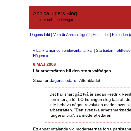
Annica Tigers Blog
- tankar och funderingar
Dagens bild
|
Vem är Annica Tiger?
|
Hemsidor
|
Reloaden (a
« Länkfarmar och orelevanta länkar
|
Startsidan
|
Stiftels
Högern »
6 MAJ 2006
Låt arbetsrätten bli den stora valfrågan
Saxat ur
dagens ledare
i Aftonbladet.
Det har snart gått två år sedan Fredrik Reinf
i en intervju för LO-tidningen slog fast att de
inte behövs någon revolution av den svens
arbetsrätten. "Den svenska arbetsmarknad
fungerar bra", sa moderatledaren.
Ett annat uttalande vid moderaternas förra partistä