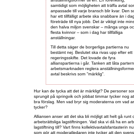
anställningsformer till en. En förenkling,
samtidigt som möjligheten att träffa avtal s
anpassade till varje bransch blir kvar. Den 
har ett tillfälligt arbete ska snabbare än i da
företräde till nya jobb. Det är viktigt inte mins
den halva miljon svenskar – många unga o
flesta kvinnor – som i dag har tillfälliga
anställningar.
Till detta säger de borgerliga partierna nu
bestämt nej. Beslutet ska rivas upp efter ett
regeringsskifte. Det lovade de fyra
allianspartierna i går. Tanken att låta parter
arbetsmarknaden reglera anställningsformer
avtal beskrivs som "märklig".
Hur kan de tycka att det är märkligt? De personer som
sprungit på springvik och jobbat timmar tycker nog att
bra förslag. Men vad bryr sig moderaterna om vad a
tycker?
Alliansen anser att det ska bli möjligt att helt gå runt
arbetsrättsliga lagstiftningen. Vad ska vi då ha en arb
lagstiftning till? Vart finns kollektivavtalsfantasterin 
som gör att moderatledaren inte tycker att den sven