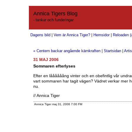
Annica Tigers Blog
- tankar och funderingar
Dagens bild
|
Vem är Annica Tiger?
|
Hemsidor
|
Reloaden (a
« Centern backar angående kärnkraften
|
Startsidan
|
Artis
31 MAJ 2006
Sommaren efterlyses
Efter en låååååång vinter och en obefintlig vår undrar
vart sommaren har tagit vägen? Vädret verkar mer hös
nu.
// Annica Tiger
Annica Tiger maj 31, 2006 7:00 FM