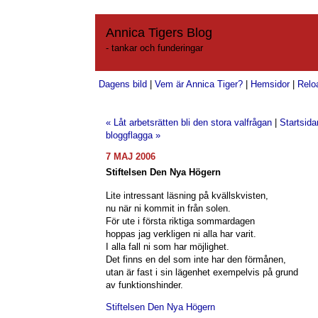
Annica Tigers Blog
- tankar och funderingar
Dagens bild
|
Vem är Annica Tiger?
|
Hemsidor
|
Relo
« Låt arbetsrätten bli den stora valfrågan
|
Startsida
bloggflagga »
7 MAJ 2006
Stiftelsen Den Nya Högern
Lite intressant läsning på kvällskvisten,
nu när ni kommit in från solen.
För ute i första riktiga sommardagen
hoppas jag verkligen ni alla har varit.
I alla fall ni som har möjlighet.
Det finns en del som inte har den förmånen,
utan är fast i sin lägenhet exempelvis på grund
av funktionshinder.
Stiftelsen Den Nya Högern