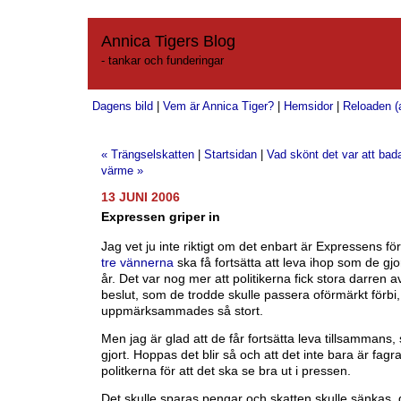
Annica Tigers Blog
- tankar och funderingar
Dagens bild
|
Vem är Annica Tiger?
|
Hemsidor
|
Reloaden (a
« Trängselskatten
|
Startsidan
|
Vad skönt det var att bad
värme »
13 JUNI 2006
Expressen griper in
Jag vet ju inte riktigt om det enbart är Expressens för
tre vännerna
ska få fortsätta att leva ihop som de gjo
år. Det var nog mer att politikerna fick stora darren av
beslut, som de trodde skulle passera oförmärkt förbi,
uppmärksammades så stort.
Men jag är glad att de får fortsätta leva tillsammans, 
gjort. Hoppas det blir så och att det inte bara är fagra
politkerna för att det ska se bra ut i pressen.
Det skulle sparas pengar och skatten skulle sänkas, g