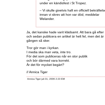
under en kändisfest i St Tropez.
– Vi skulle givetvis haft en officiell bekräftels
innan vi skrev att hon var död, meddelar
Welander.
Ja, det kanske hade varit klädsamt. Att bara gå efte
och sedan publicera en artikel är helt fel, men det är 
gången så sker.
Tror gör man i kyrkan.
I media ska man veta, inte tro.
För det som publiceras når en stor publik
och bör därmed vara korrekt.
Är det för mycket begärt?
// Annica Tiger
Annica Tiger juli 31, 2006 2:23 EM