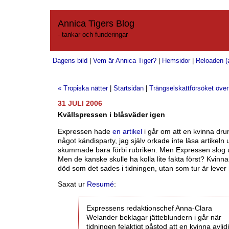
Annica Tigers Blog
- tankar och funderingar
Dagens bild
|
Vem är Annica Tiger?
|
Hemsidor
|
Reloaden (a
« Tropiska nätter
|
Startsidan
|
Trängselskattförsöket över
31 JULI 2006
Kvällspressen i blåsväder igen
Expressen hade
en artikel
i går om att en kvinna dru
något kändisparty, jag själv orkade inte läsa artikeln 
skummade bara förbi rubriken. Men Expressen slog u
Men de kanske skulle ha kolla lite fakta först? Kvinna
död som det sades i tidningen, utan som tur är lever
Saxat ur
Resumé
:
Expressens redaktionschef Anna-Clara
Welander beklagar jätteblundern i går när
tidningen felaktigt påstod att en kvinna avlidi