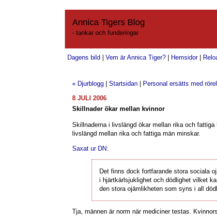
Annica Tigers Blog
- tankar och funderingar
Dagens bild
|
Vem är Annica Tiger?
|
Hemsidor
|
Relo
« Djurblogg
|
Startsidan
|
Personal ersätts med röre
8 JULI 2006
Skillnader ökar mellan kvinnor
Skillnaderna i livslängd ökar mellan rika och fattiga 
livslängd mellan rika och fattiga män minskar.
Saxat ur DN
:
Det finns dock fortfarande stora sociala o
i hjärtkärlsjuklighet och dödlighet vilket kan
den stora ojämlikheten som syns i all dödl
Tja, männen är norm när mediciner testas. Kvinno