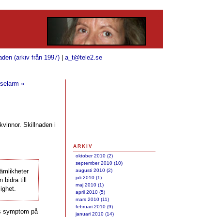
aden (arkiv från 1997)
|
a_t@tele2.se
lselarm »
kvinnor. Skillnaden i
ARKIV
oktober 2010 (2)
september 2010 (10)
jämlikheter
augusti 2010 (2)
juli 2010 (1)
 bidra till
maj 2010 (1)
ighet.
april 2010 (5)
mars 2010 (11)
februari 2010 (9)
rs symptom på
januari 2010 (14)