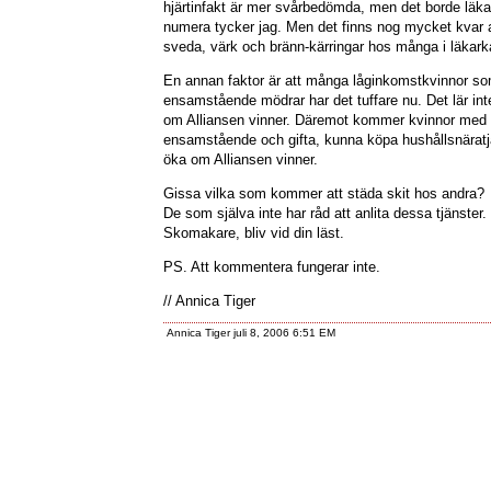
hjärtinfakt är mer svårbedömda, men det borde läkar
numera tycker jag. Men det finns nog mycket kvar 
sveda, värk och bränn-kärringar hos många i läkark
En annan faktor är att många låginkomstkvinnor s
ensamstående mödrar har det tuffare nu. Det lär inte
om Alliansen vinner. Däremot kommer kvinnor med
ensamstående och gifta, kunna köpa hushållsnäratjä
öka om Alliansen vinner.
Gissa vilka som kommer att städa skit hos andra?
De som själva inte har råd att anlita dessa tjänster.
Skomakare, bliv vid din läst.
PS. Att kommentera fungerar inte.
// Annica Tiger
Annica Tiger juli 8, 2006 6:51 EM