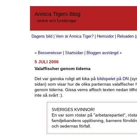
Annica Tigers Blog
- tankar och funderingar
Dagens bild
|
Vem är Annica Tiger?
|
Hemsidor
|
Reloaden (a
« Besserwisser
|
Startsidan
|
Bloggen avstängd »
5 JULI 2006
Valaffischer genom tiderna
Det var ganska roligt att kika på
bildspelet på DN
(syn
sidan) som visar hur de olika partiernas valaffischer h
genom tiderna. Gissa vems affisch texten nedan till
inte så svårt :).
SVERIGES KVINNOR!
En var som röstar på "arbetarepartiet", rösta
familjebandens upplösning, barnens förvildn
och sedernas förfall.