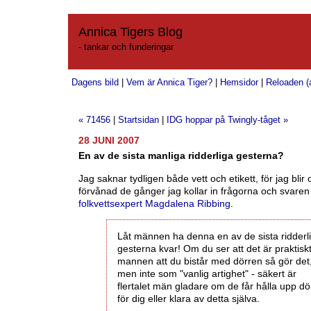
Annica Tigers Blog
- tankar och funderingar
Dagens bild
|
Vem är Annica Tiger?
|
Hemsidor
|
Reloaden (a
« 71456
|
Startsidan
|
IDG hoppar på Twingly-tåget »
28 JUNI 2007
En av de sista manliga ridderliga gesterna?
Jag saknar tydligen både vett och etikett, för jag blir o
förvånad de gånger jag kollar in frågorna och svaren
folkvettsexpert Magdalena Ribbing
.
Låt männen ha denna en av de sista ridderl
gesterna kvar! Om du ser att det är praktiskt
mannen att du bistår med dörren så gör det
men inte som "vanlig artighet" - säkert är
flertalet män gladare om de får hålla upp dö
för dig eller klara av detta själva.