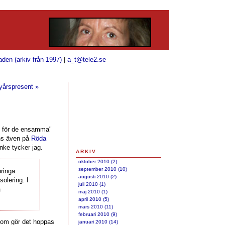
aden (arkiv från 1997)
|
a_t@tele2.se
nyårspresent »
s för de ensamma"
inns även på
Röda
anke tycker jag.
ARKIV
oktober 2010 (2)
september 2010 (10)
bringa
augusti 2010 (2)
solering. I
juli 2010 (1)
a
maj 2010 (1)
april 2010 (5)
mars 2010 (11)
februari 2010 (9)
 som gör det hoppas
januari 2010 (14)