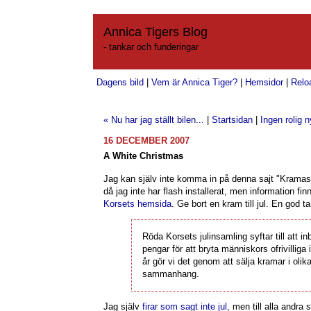
Annica Tigers Blog
- tankar och funderingar
Dagens bild
|
Vem är Annica Tiger?
|
Hemsidor
|
Relo
« Nu har jag ställt bilen...
|
Startsidan
|
Ingen rolig 
16 DECEMBER 2007
A White Christmas
Jag kan själv inte komma in på denna sajt "Krama
då jag inte har flash installerat, men information f
Korsets hemsida
. Ge bort en kram till jul. En god t
Röda Korsets julinsamling syftar till att in
pengar för att bryta människors ofrivilliga i
år gör vi det genom att sälja kramar i olik
sammanhang.
Jag själv
firar som sagt inte jul
, men till alla andra