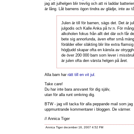
jag att julhelgen blir trevlig och att ni laddar batterie
är lång. Låt barnens ögon tindra av glädje, inte av tå
Julen är till för barnen, sägs det. Det är ju
julgodis och Kalle Anka på tv:n. För mång
alkoholen fokus från allt det där och får d
bete sig annorlunda, även efter små mäng
förälder eller släkting blir lite extra flamsig
högljudd skapar ofta en känsla av otryggh
de över 200 000 barn som lever i missbru
är julen ofta den värsta helgen på året.
Alla barn har
rätt till en vit jul
.
Take care!
Du har inte bara ansvaret för dig själv,
utan för alla runt omkring dig.
BTW - jag vill tacka för alla peppande mail som jag 
uppmuntrande kommentarer i bloggen. De värmer.
// Annica Tiger
Annica Tiger december 16, 2007 4:52 FM