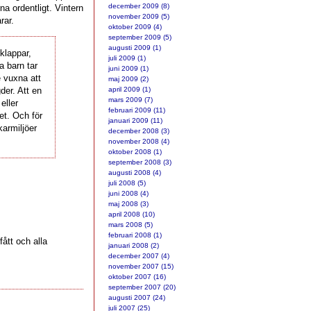
december 2009 (8)
rna ordentligt. Vintern
november 2009 (5)
rar.
oktober 2009 (4)
september 2009 (5)
augusti 2009 (1)
lklappar,
juli 2009 (1)
a barn tar
juni 2009 (1)
e vuxna att
maj 2009 (2)
der. Att en
april 2009 (1)
mars 2009 (7)
 eller
februari 2009 (11)
et. Och för
januari 2009 (11)
karmiljöer
december 2008 (3)
november 2008 (4)
oktober 2008 (1)
september 2008 (3)
augusti 2008 (4)
juli 2008 (5)
juni 2008 (4)
maj 2008 (3)
april 2008 (10)
mars 2008 (5)
februari 2008 (1)
fått och alla
januari 2008 (2)
december 2007 (4)
november 2007 (15)
oktober 2007 (16)
september 2007 (20)
augusti 2007 (24)
juli 2007 (25)