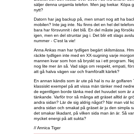
säljer denna urgamla telefon. Men jag tvekar. Köpa
nytt?
Datorn har jag backup på, men smart nog att ha bac
mobilen? Inte jag inte. Nu finns det en hel del tele
bara har försvunnit i det blå. En del måste jag försöka
igen, men en del struntar jag i. Det blir ett slags avslu
nummer - C'est la vie!
Anna Ankas man har tydligen begärt skilsmässa. Hm
räckte tydligen inte med en XX-sugning varje morgon 
mannen kvar som hon så bryskt sa i ett program. Nej
nog lite mer än så. Vad sägs om respekt, empati, först
att gå halva vägen var och framförallt kärlek?
En annan kändis som är ute på hal is nu är golfaren T
klassiskt exempel på att vissa män tänker med nedr
de egentligen borde tänka med det huvudet som är avse
tänkande. Varför tror så många att gräset alltid är g
andra sidan? Lär de sig aldrig något? När man väl kom
andra sidan och smakat på gräset är ju den simpla s
det smakar likadant, på vilken sida man än är. Så var
mycket energi på att sukta?
// Annica Tiger