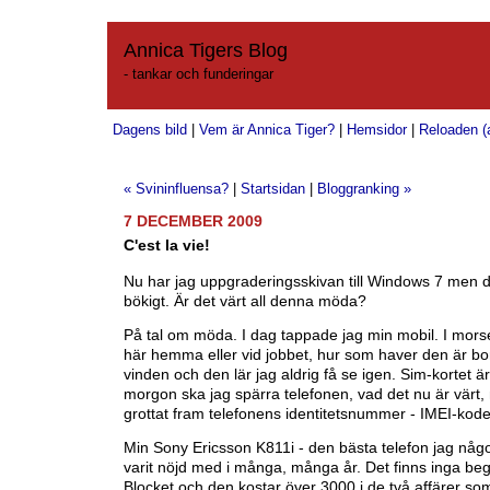
Annica Tigers Blog
- tankar och funderingar
Dagens bild
|
Vem är Annica Tiger?
|
Hemsidor
|
Reloaden (a
« Svininfluensa?
|
Startsidan
|
Bloggranking »
7 DECEMBER 2009
C'est la vie!
Nu har jag uppgraderingsskivan till Windows 7 men d
bökigt. Är det värt all denna möda?
På tal om möda. I dag tappade jag min mobil. I mors
här hemma eller vid jobbet, hur som haver den är b
vinden och den lär jag aldrig få se igen. Sim-kortet är
morgon ska jag spärra telefonen, vad det nu är värt, 
grottat fram telefonens identitetsnummer - IMEI-kod
Min Sony Ericsson K811i - den bästa telefon jag någ
varit nöjd med i många, många år. Det finns inga b
Blocket och den kostar över 3000 i de två affärer so