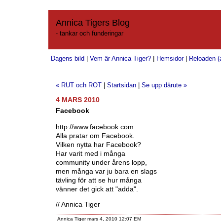
Annica Tigers Blog
- tankar och funderingar
Dagens bild
|
Vem är Annica Tiger?
|
Hemsidor
|
Reloaden (a
« RUT och ROT
|
Startsidan
|
Se upp därute »
4 MARS 2010
Facebook
http://www.facebook.com
Alla pratar om Facebook.
Vilken nytta har Facebook?
Har varit med i många
community under årens lopp,
men många var ju bara en slags
tävling för att se hur många
vänner det gick att "adda".
// Annica Tiger
Annica Tiger mars 4, 2010 12:07 EM