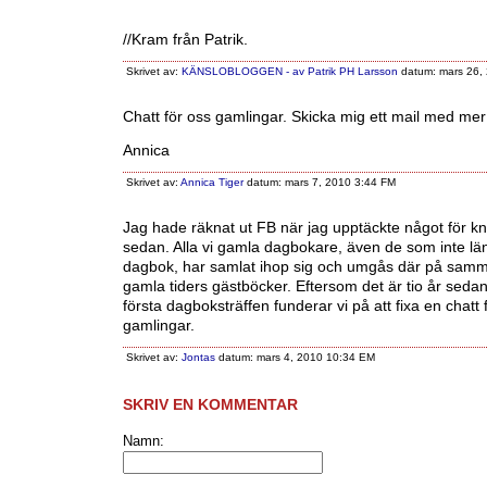
//Kram från Patrik.
Skrivet av:
KÄNSLOBLOGGEN - av Patrik PH Larsson
datum: mars 26,
Chatt för oss gamlingar. Skicka mig ett mail med mer i
Annica
Skrivet av:
Annica Tiger
datum: mars 7, 2010 3:44 FM
Jag hade räknat ut FB när jag upptäckte något för kn
sedan. Alla vi gamla dagbokare, även de som inte lä
dagbok, har samlat ihop sig och umgås där på samm
gamla tiders gästböcker. Eftersom det är tio år seda
första dagboksträffen funderar vi på att fixa en chatt 
gamlingar.
Skrivet av:
Jontas
datum: mars 4, 2010 10:34 EM
SKRIV EN KOMMENTAR
Namn: