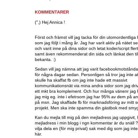
KOMMENTARER
(",) Hej Annica !
Först och främst vill jag tacka för din utomordentli
som jag följt i mång år. Jag har varit aktiv på nätet 
och varit inne på dina sidor och letat koder/script fle
samt även rekommenderat din sida och länkat den till 
bekanta. :)
Sedan vill jag nämna att jag varit facebookmotståndar
för några dagar sedan. Personligen så tror jag inte at
skulle ha skaffat fb om jag inte hade ett massivt
kommunikationsnät via mina andra sidor som jag driv
ett mkt bra komplement. Och hur många vänenr jag h
jag mig eg. inte i efetrsom jag har 95% av dem på an
på msn. Jag skaffade fb för marknadsföring av mitt 
projekt. Men ska inte spamma din gästbok med smy
Kan du mejla till mig på den mejladress jag uppgivit, l
mejladress i min blogg i ngn kommentar är du snäll ?
vilja dela en (för mig privat) sak med dig som jag inte
här.