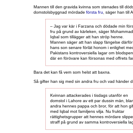
Mannen till den gravida kvinna som stenades till död
domstolsbyggnad mördade
första fru
, säger han till 
– Jag var kär i Farzana och dödade min för
fru på grund av kärleken, säger Mohammad
Iqbal som tillägger att han ströp henne.
Mannen säger att han slapp fängelse därför 
hans son senare förlät honom i enlighet me
Pakistans kontroversiella lagar om blodspe
där en förövare kan försonas med offrets fam
Bara det kan få vem som helst att baxna.
Så gifter han sig med sin andra fru och vad händer 
Kvinnan attackerades i tisdags utanför en
domstol i Lahore av ett par dussin män, bla
andra hennes pappa och bror, för att hon gif
med Iqbal mot familjens vilja. Nu fruktar
rättighetsgrupper att hennes mördare slippe
straff på grund av samma kontroversiella lag