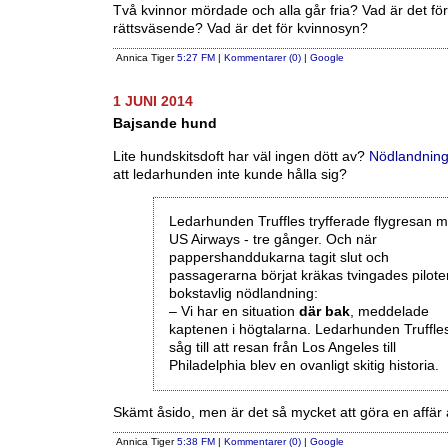
Två kvinnor mördade och alla går fria? Vad är det för
rättsväsende? Vad är det för kvinnosyn?
Annica Tiger
5:27 FM
|
Kommentarer (0)
|
Google
1 JUNI 2014
Bajsande hund
Lite hundskitsdoft har väl ingen dött av?
Nödlandnin
att ledarhunden inte kunde hålla sig?
Ledarhunden Truffles tryfferade flygresan 
US Airways - tre gånger. Och när
pappershanddukarna tagit slut och
passagerarna börjat kräkas tvingades piloten 
bokstavlig nödlandning:
– Vi har en situation
där bak
, meddelade
kaptenen i högtalarna. Ledarhunden Truffle
såg till att resan från Los Angeles till
Philadelphia blev en ovanligt skitig historia.
Skämt åsido, men är det så mycket att göra en affär
Annica Tiger
5:38 FM
|
Kommentarer (0)
|
Google