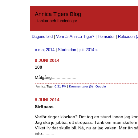
Annica Tigers Blog
- tankar och funderingar
Dagens bild
|
Vem är Annica Tiger?
|
Hemsidor
|
Reloaden (a
« maj 2014
|
Startsidan
|
juli 2014 »
9 JUNI 2014
100
Målgång....................
Annica Tiger
6:31 FM
|
Kommentarer (0)
|
Google
8 JUNI 2014
Ströpass
Varför ringer klockan? Det tog en stund innan jag ko
Jag ska ju jobba, ett ströpass. Tänk om man skulle m
Vllket liv det skulle bli. Nå, nu är jag vaken. Mer än s
inte..........