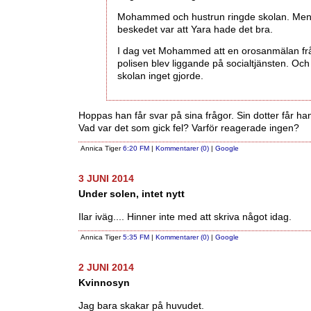
Mohammed och hustrun ringde skolan. Me
beskedet var att Yara hade det bra.
I dag vet Mohammed att en orosanmälan fr
polisen blev liggande på socialtjänsten. Och 
skolan inget gjorde.
Hoppas han får svar på sina frågor. Sin dotter får han 
Vad var det som gick fel? Varför reagerade ingen?
Annica Tiger
6:20 FM
|
Kommentarer (0)
|
Google
3 JUNI 2014
Under solen, intet nytt
Ilar iväg.... Hinner inte med att skriva något idag.
Annica Tiger
5:35 FM
|
Kommentarer (0)
|
Google
2 JUNI 2014
Kvinnosyn
Jag bara skakar på huvudet.