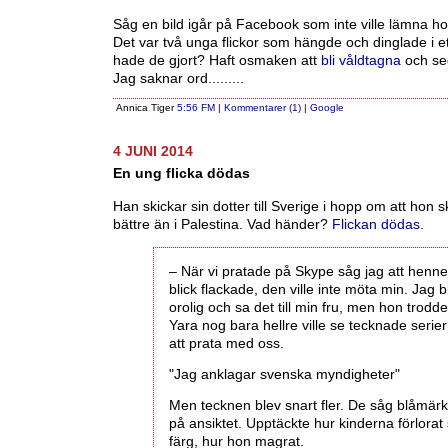
Såg en bild igår på Facebook som inte ville lämna h
Det var två unga flickor som hängde och dinglade i et
hade de gjort? Haft osmaken att
bli våldtagna
och se
Jag saknar ord.........
Annica Tiger
5:56 FM
|
Kommentarer (1)
|
Google
4 JUNI 2014
En ung flicka dödas
Han skickar sin dotter till Sverige i hopp om att hon s
bättre än i Palestina. Vad händer?
Flickan dödas
.
– När vi pratade på Skype såg jag att henn
blick flackade, den ville inte möta min. Jag b
orolig och sa det till min fru, men hon trodde
Yara nog bara hellre ville se tecknade serie
att prata med oss.
"Jag anklagar svenska myndigheter"
Men tecknen blev snart fler. De såg blåmär
på ansiktet. Upptäckte hur kinderna förlorat 
färg, hur hon magrat.