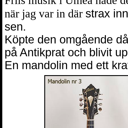
Friis musik i Umeå hade d
när jag var in där
strax in
sen.
Köpte den omgående då j
på Antikprat och blivit u
En mandolin med ett kraftf