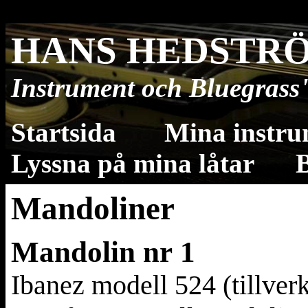
HANS HEDST
Instrument och Bluegrass
Startsida
Mina instr
Lyssna på mina låtar
B
Mandoliner
Mandolin nr 1
Ibanez modell 524 (t
illver