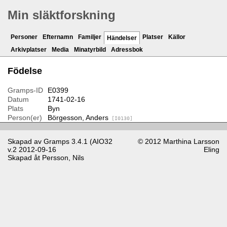
Min släktforskning
Personer
Efternamn
Familjer
Platser
Källor
Händelser
Arkivplatser
Media
Minatyrbild
Adressbok
Födelse
Gramps-ID
E0399
Datum
1741-02-16
Plats
Byn
Person(er)
Börgesson, Anders
[I0130]
Skapad av
Gramps
3.4.1 (AIO32
© 2012 Marthina Larsson
v.2 2012-09-16
Eling
Skapad åt
Persson, Nils