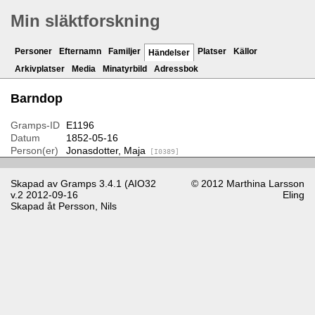
Min släktforskning
Personer
Efternamn
Familjer
Platser
Källor
Händelser
Arkivplatser
Media
Minatyrbild
Adressbok
Barndop
Gramps-ID
E1196
Datum
1852-05-16
Person(er)
Jonasdotter, Maja
[I0389]
Skapad av
Gramps
3.4.1 (AIO32
© 2012 Marthina Larsson
v.2 2012-09-16
Eling
Skapad åt
Persson, Nils