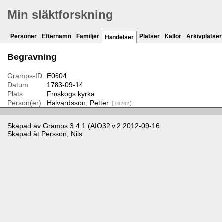
Min släktforskning
Personer
Efternamn
Familjer
Platser
Källor
Arkivplatser
Händelser
Begravning
Gramps-ID
E0604
Datum
1783-09-14
Plats
Fröskogs kyrka
Person(er)
Halvardsson, Petter
[I0202]
Skapad av
Gramps
3.4.1 (AIO32 v.2 2012-09-16
Skapad åt
Persson, Nils