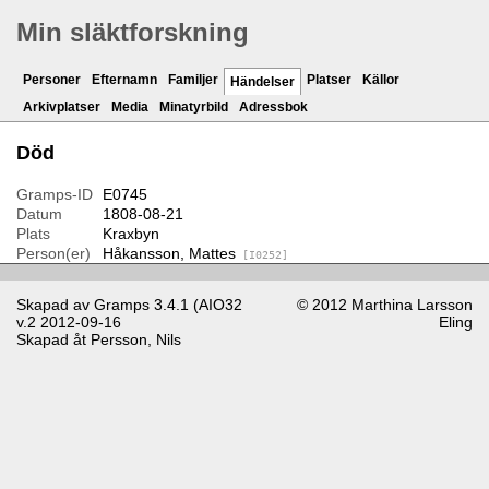
Min släktforskning
Personer
Efternamn
Familjer
Platser
Källor
Händelser
Arkivplatser
Media
Minatyrbild
Adressbok
Död
Gramps-ID
E0745
Datum
1808-08-21
Plats
Kraxbyn
Person(er)
Håkansson, Mattes
[I0252]
Skapad av
Gramps
3.4.1 (AIO32
© 2012 Marthina Larsson
v.2 2012-09-16
Eling
Skapad åt
Persson, Nils