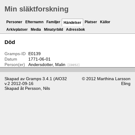
Min släktforskning
Personer
Efternamn
Familjer
Platser
Källor
Händelser
Arkivplatser
Media
Minatyrbild
Adressbok
Död
Gramps-ID
E0139
Datum
1771-06-01
Person(er)
Andersdotter, Malin
[I0052]
Skapad av
Gramps
3.4.1 (AIO32
© 2012 Marthina Larsson
v.2 2012-09-16
Eling
Skapad åt
Persson, Nils