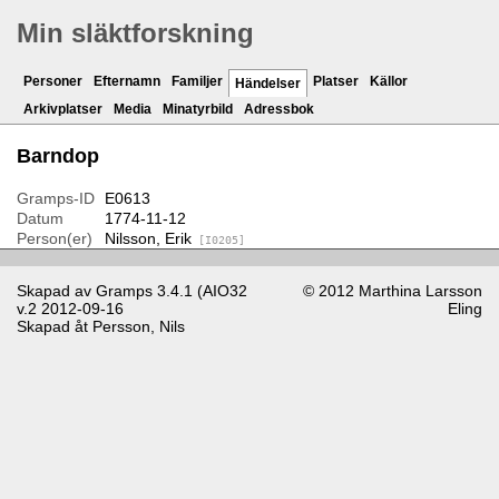
Min släktforskning
Personer
Efternamn
Familjer
Platser
Källor
Händelser
Arkivplatser
Media
Minatyrbild
Adressbok
Barndop
Gramps-ID
E0613
Datum
1774-11-12
Person(er)
Nilsson, Erik
[I0205]
Skapad av
Gramps
3.4.1 (AIO32
© 2012 Marthina Larsson
v.2 2012-09-16
Eling
Skapad åt
Persson, Nils