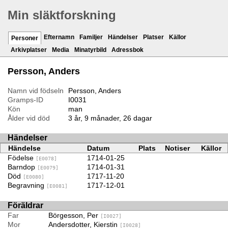
Min släktforskning
Efternamn
Familjer
Händelser
Platser
Källor
Personer
Arkivplatser
Media
Minatyrbild
Adressbok
Persson, Anders
Namn vid födseln
Persson, Anders
Gramps-ID
I0031
Kön
man
Ålder vid död
3 år, 9 månader, 26 dagar
Händelser
Händelse
Datum
Plats
Notiser
Källor
Födelse
1714-01-25
[E0078]
Barndop
1714-01-31
[E0079]
Död
1717-11-20
[E0080]
Begravning
1717-12-01
[E0081]
Föräldrar
Far
Börgesson, Per
[I0027]
Mor
Andersdotter, Kierstin
[I0028]