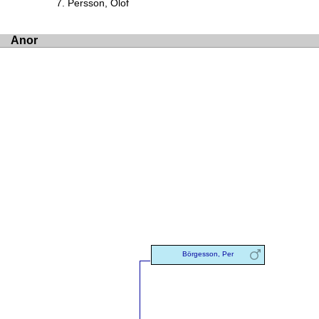
Persson, Olof
Anor
Börgesson, Per