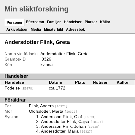
Min släktforskning
Efternamn
Familjer
Händelser
Platser
Källor
Personer
Arkivplatser
Media
Minatyrbild
Adressbok
Andersdotter Flink, Greta
Namn vid födseln
Andersdotter Flink, Greta
Gramps-ID
I0326
Kön
kvinna
Händelser
Händelse
Datum
Plats
Notiser
Källor
Födelse
c:a 1772
[E0978]
Föräldrar
Far
Flink, Anders
[I0321]
Mor
Olofsdotter, Märta
[I0322]
Syskon
Andersson Flink, Olof
[I0323]
Andersdotter Flink, Cajsa
[I0324]
Andersson Flink, Johan
[I0325]
Andersdotter, Maria
[I0327]