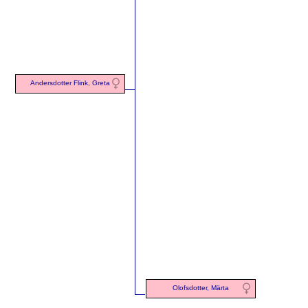
Andersdotter Flink, Greta
Olofsdotter, Märta