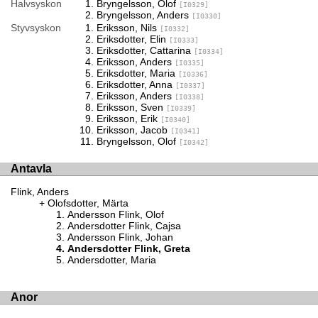
Halvsyskon
Bryngelsson, Olof
[I0329]
Bryngelsson, Anders
[I0330]
Styvsyskon
Eriksson, Nils
[I0332]
Eriksdotter, Elin
[I0333]
Eriksdotter, Cattarina
[I0334]
Eriksson, Anders
[I0335]
Eriksdotter, Maria
[I0336]
Eriksdotter, Anna
[I0337]
Eriksson, Anders
[I0338]
Eriksson, Sven
[I0339]
Eriksson, Erik
[I0340]
Eriksson, Jacob
[I0341]
Bryngelsson, Olof
[I0342]
Antavla
Flink, Anders
Olofsdotter, Märta
Andersson Flink, Olof
Andersdotter Flink, Cajsa
Andersson Flink, Johan
Andersdotter Flink, Greta
Andersdotter, Maria
Anor