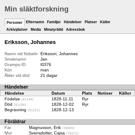
Min släktforskning
Efternamn
Familjer
Händelser
Platser
Källor
Personer
Arkivplatser
Media
Minatyrbild
Adressbok
Eriksson, Johannes
Namn vid födseln
Eriksson, Johannes
Smeknamn
Jan
Gramps-ID
I0376
Kön
man
Ålder vid död
21 dagar
Händelser
Händelse
Datum
Plats
Notiser
Källor
Födelse
1828-11-11
Ryr
[E1149]
Död
1828-12-02
Ryr
[E1150]
Begravning
1828-12-13
[E1151]
Föräldrar
Far
Magnusson, Erik
[I0304]
Mor
Svensdotter, Cajsa
[I0371]