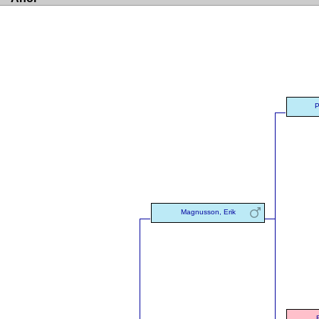
P
Magnusson, Erik