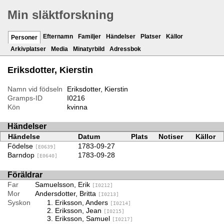
Min släktforskning
Efternamn
Familjer
Händelser
Platser
Källor
Personer
Arkivplatser
Media
Minatyrbild
Adressbok
Eriksdotter, Kierstin
Namn vid födseln
Eriksdotter, Kierstin
Gramps-ID
I0216
Kön
kvinna
Händelser
Händelse
Datum
Plats
Notiser
Källor
Födelse
1783-09-27
[E0639]
Barndop
1783-09-28
[E0640]
Föräldrar
Far
Samuelsson, Erik
[I0212]
Mor
Andersdotter, Britta
[I0213]
Syskon
Eriksson, Anders
[I0214]
Eriksson, Jean
[I0215]
Eriksson, Samuel
[I0217]