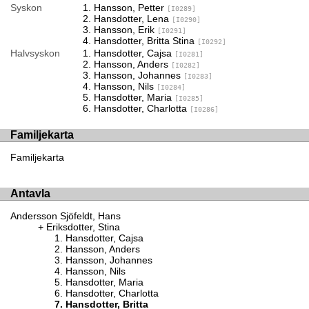
Syskon
Hansson, Petter
[I0289]
Hansdotter, Lena
[I0290]
Hansson, Erik
[I0291]
Hansdotter, Britta Stina
[I0292]
Halvsyskon
Hansdotter, Cajsa
[I0281]
Hansson, Anders
[I0282]
Hansson, Johannes
[I0283]
Hansson, Nils
[I0284]
Hansdotter, Maria
[I0285]
Hansdotter, Charlotta
[I0286]
Familjekarta
Familjekarta
Antavla
Andersson Sjöfeldt, Hans
Eriksdotter, Stina
Hansdotter, Cajsa
Hansson, Anders
Hansson, Johannes
Hansson, Nils
Hansdotter, Maria
Hansdotter, Charlotta
Hansdotter, Britta