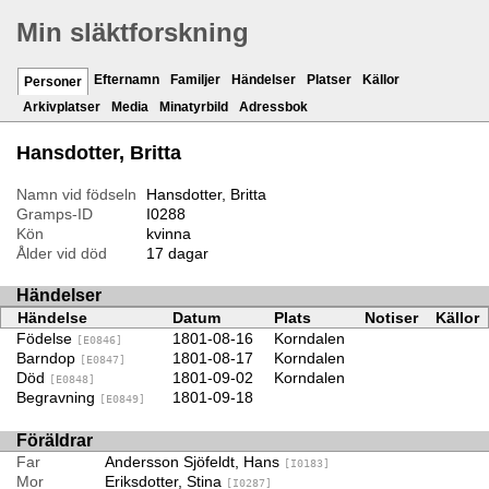
Min släktforskning
Efternamn
Familjer
Händelser
Platser
Källor
Personer
Arkivplatser
Media
Minatyrbild
Adressbok
Hansdotter, Britta
Namn vid födseln
Hansdotter, Britta
Gramps-ID
I0288
Kön
kvinna
Ålder vid död
17 dagar
Händelser
Händelse
Datum
Plats
Notiser
Källor
Födelse
1801-08-16
Korndalen
[E0846]
Barndop
1801-08-17
Korndalen
[E0847]
Död
1801-09-02
Korndalen
[E0848]
Begravning
1801-09-18
[E0849]
Föräldrar
Far
Andersson Sjöfeldt, Hans
[I0183]
Mor
Eriksdotter, Stina
[I0287]