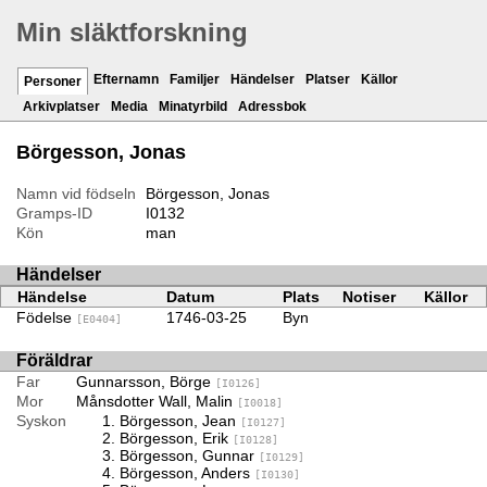
Min släktforskning
Efternamn
Familjer
Händelser
Platser
Källor
Personer
Arkivplatser
Media
Minatyrbild
Adressbok
Börgesson, Jonas
Namn vid födseln
Börgesson, Jonas
Gramps-ID
I0132
Kön
man
Händelser
Händelse
Datum
Plats
Notiser
Källor
Födelse
1746-03-25
Byn
[E0404]
Föräldrar
Far
Gunnarsson, Börge
[I0126]
Mor
Månsdotter Wall, Malin
[I0018]
Syskon
Börgesson, Jean
[I0127]
Börgesson, Erik
[I0128]
Börgesson, Gunnar
[I0129]
Börgesson, Anders
[I0130]