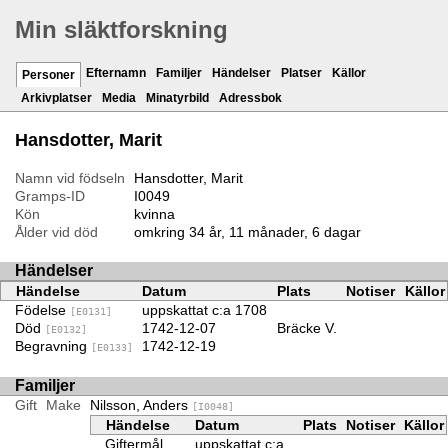
Min släktforskning
Efternamn
Familjer
Händelser
Platser
Källor
Personer
Arkivplatser
Media
Minatyrbild
Adressbok
Hansdotter, Marit
Namn vid födseln
Hansdotter, Marit
Gramps-ID
I0049
Kön
kvinna
Ålder vid död
omkring 34 år, 11 månader, 6 dagar
Händelser
Händelse
Datum
Plats
Notiser
Källor
Födelse
uppskattat c:a 1708
[E0131]
Död
1742-12-07
Bräcke V.
[E0132]
Begravning
1742-12-19
[E0133]
Familjer
Gift
Make
Nilsson, Anders
[I0048]
Händelse
Datum
Plats
Notiser
Källor
Giftermål
uppskattat c:a