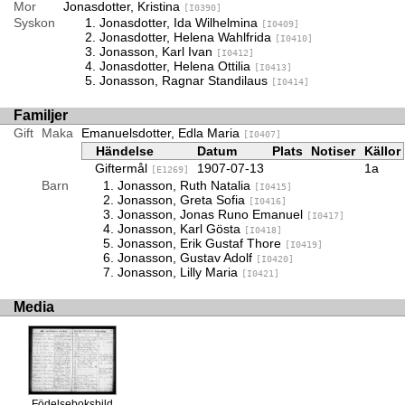
Mor
Jonasdotter, Kristina
[I0390]
Syskon
Jonasdotter, Ida Wilhelmina
[I0409]
Jonasdotter, Helena Wahlfrida
[I0410]
Jonasson, Karl Ivan
[I0412]
Jonasdotter, Helena Ottilia
[I0413]
Jonasson, Ragnar Standilaus
[I0414]
Familjer
Gift
Maka
Emanuelsdotter, Edla Maria
[I0407]
Händelse
Datum
Plats
Notiser
Källor
Giftermål
1907-07-13
1a
[E1269]
Barn
Jonasson, Ruth Natalia
[I0415]
Jonasson, Greta Sofia
[I0416]
Jonasson, Jonas Runo Emanuel
[I0417]
Jonasson, Karl Gösta
[I0418]
Jonasson, Erik Gustaf Thore
[I0419]
Jonasson, Gustav Adolf
[I0420]
Jonasson, Lilly Maria
[I0421]
Media
Födelseboksbild