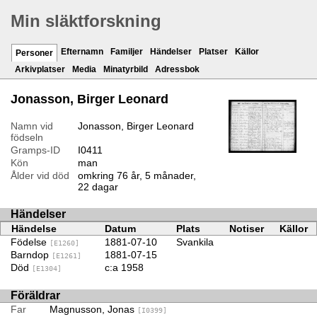
Min släktforskning
Efternamn
Familjer
Händelser
Platser
Källor
Personer
Arkivplatser
Media
Minatyrbild
Adressbok
Jonasson, Birger Leonard
Namn vid
Jonasson, Birger Leonard
födseln
Gramps-ID
I0411
Kön
man
Ålder vid död
omkring 76 år, 5 månader,
22 dagar
Händelser
Händelse
Datum
Plats
Notiser
Källor
Födelse
1881-07-10
Svankila
[E1260]
Barndop
1881-07-15
[E1261]
Död
c:a 1958
[E1304]
Föräldrar
Far
Magnusson, Jonas
[I0399]