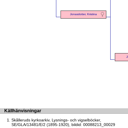
Jonasdotter, Kristina
J
Källhänvisningar
Skålleruds kyrkoarkiv, Lysnings- och vigselböcker,
SE/GLA/13481/E/2 (1895-1920), bildid: 00088213_00029