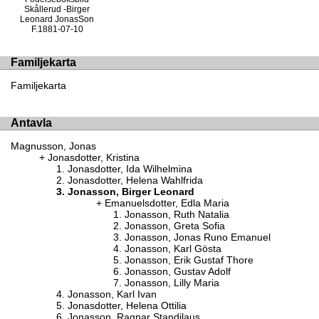
Skållerud -Birger
Leonard JonasSon
F.1881-07-10
Familjekarta
Familjekarta
Antavla
Magnusson, Jonas
Jonasdotter, Kristina
Jonasdotter, Ida Wilhelmina
Jonasdotter, Helena Wahlfrida
Jonasson, Birger Leonard
Emanuelsdotter, Edla Maria
Jonasson, Ruth Natalia
Jonasson, Greta Sofia
Jonasson, Jonas Runo Emanuel
Jonasson, Karl Gösta
Jonasson, Erik Gustaf Thore
Jonasson, Gustav Adolf
Jonasson, Lilly Maria
Jonasson, Karl Ivan
Jonasdotter, Helena Ottilia
Jonasson, Ragnar Standilaus