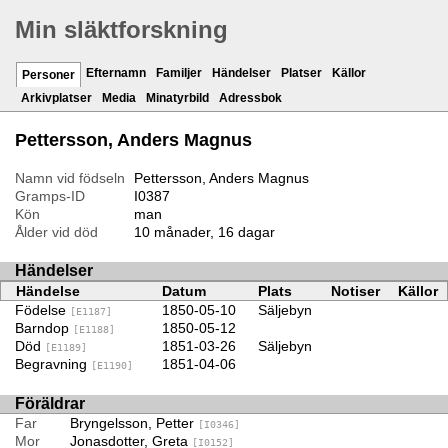
Min släktforskning
Efternamn
Familjer
Händelser
Platser
Källor
Personer
Arkivplatser
Media
Minatyrbild
Adressbok
Pettersson, Anders Magnus
Namn vid födseln
Pettersson, Anders Magnus
Gramps-ID
I0387
Kön
man
Ålder vid död
10 månader, 16 dagar
Händelser
Händelse
Datum
Plats
Notiser
Källor
Födelse
1850-05-10
Säljebyn
[E1187]
Barndop
1850-05-12
[E1188]
Död
1851-03-26
Säljebyn
[E1189]
Begravning
1851-04-06
[E1190]
Föräldrar
Far
Bryngelsson, Petter
[I0346]
Mor
Jonasdotter, Greta
[I0152]