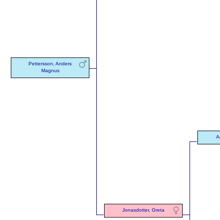
Pettersson, Anders
Magnus
A
Jonasdotter, Greta