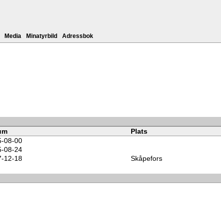
Media
Minatyrbild
Adressbok
um
Plats
5-08-00
5-08-24
7-12-18
Skåpefors