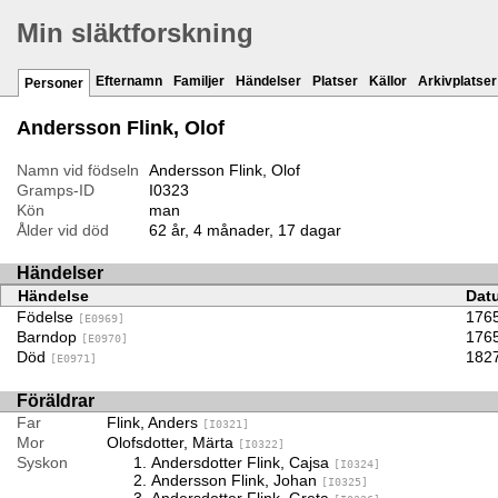
Min släktforskning
Efternamn
Familjer
Händelser
Platser
Källor
Arkivplatser
Personer
Andersson Flink, Olof
Namn vid födseln
Andersson Flink, Olof
Gramps-ID
I0323
Kön
man
Ålder vid död
62 år, 4 månader, 17 dagar
Händelser
Händelse
Dat
Födelse
176
[E0969]
Barndop
176
[E0970]
Död
182
[E0971]
Föräldrar
Far
Flink, Anders
[I0321]
Mor
Olofsdotter, Märta
[I0322]
Syskon
Andersdotter Flink, Cajsa
[I0324]
Andersson Flink, Johan
[I0325]
Andersdotter Flink, Greta