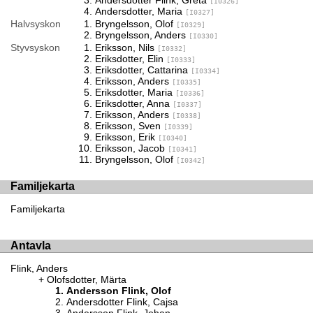
[I0326]
Andersdotter, Maria
[I0327]
Halvsyskon
Bryngelsson, Olof
[I0329]
Bryngelsson, Anders
[I0330]
Styvsyskon
Eriksson, Nils
[I0332]
Eriksdotter, Elin
[I0333]
Eriksdotter, Cattarina
[I0334]
Eriksson, Anders
[I0335]
Eriksdotter, Maria
[I0336]
Eriksdotter, Anna
[I0337]
Eriksson, Anders
[I0338]
Eriksson, Sven
[I0339]
Eriksson, Erik
[I0340]
Eriksson, Jacob
[I0341]
Bryngelsson, Olof
[I0342]
Familjekarta
Familjekarta
Antavla
Flink, Anders
Olofsdotter, Märta
Andersson Flink, Olof
Andersdotter Flink, Cajsa