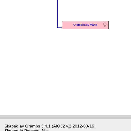
Olofsdotter, Märta
Skapad av
Gramps
3.4.1 (AIO32 v.2 2012-09-16
Skapad åt
Persson, Nils