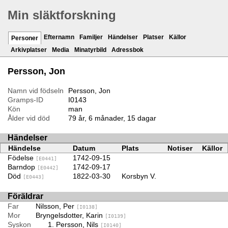
Min släktforskning
Efternamn
Familjer
Händelser
Platser
Källor
Personer
Arkivplatser
Media
Minatyrbild
Adressbok
Persson, Jon
Namn vid födseln
Persson, Jon
Gramps-ID
I0143
Kön
man
Ålder vid död
79 år, 6 månader, 15 dagar
Händelser
Händelse
Datum
Plats
Notiser
Källor
Födelse
1742-09-15
[E0441]
Barndop
1742-09-17
[E0442]
Död
1822-03-30
Korsbyn V.
[E0443]
Föräldrar
Far
Nilsson, Per
[I0138]
Mor
Bryngelsdotter, Karin
[I0139]
Syskon
Persson, Nils
[I0140]