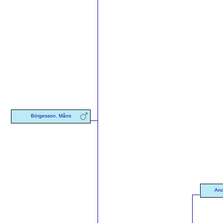
Börgesson, Måns
And