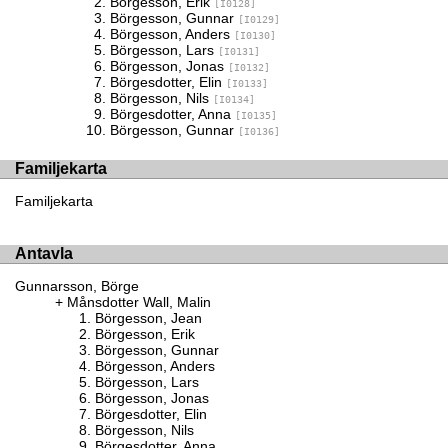
Börgesson, Erik
[I0128]
Börgesson, Gunnar
[I0129]
Börgesson, Anders
[I0130]
Börgesson, Lars
[I0131]
Börgesson, Jonas
[I0132]
Börgesdotter, Elin
[I0133]
Börgesson, Nils
[I0134]
Börgesdotter, Anna
[I0135]
Börgesson, Gunnar
[I0136]
Familjekarta
Familjekarta
Antavla
Gunnarsson, Börge
Månsdotter Wall, Malin
Börgesson, Jean
Börgesson, Erik
Börgesson, Gunnar
Börgesson, Anders
Börgesson, Lars
Börgesson, Jonas
Börgesdotter, Elin
Börgesson, Nils
Börgesdotter, Anna