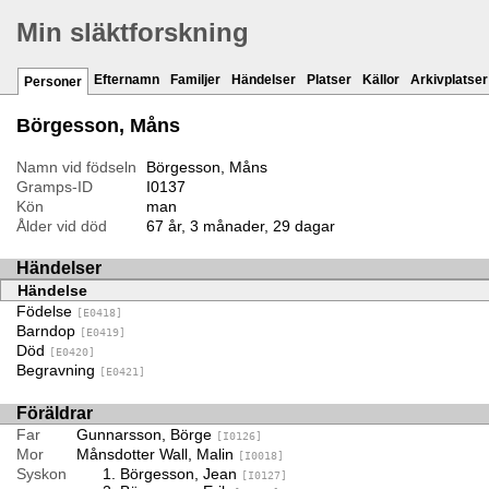
Min släktforskning
Efternamn
Familjer
Händelser
Platser
Källor
Arkivplatser
Personer
Börgesson, Måns
Namn vid födseln
Börgesson, Måns
Gramps-ID
I0137
Kön
man
Ålder vid död
67 år, 3 månader, 29 dagar
Händelser
Händelse
Födelse
[E0418]
Barndop
[E0419]
Död
[E0420]
Begravning
[E0421]
Föräldrar
Far
Gunnarsson, Börge
[I0126]
Mor
Månsdotter Wall, Malin
[I0018]
Syskon
Börgesson, Jean
[I0127]