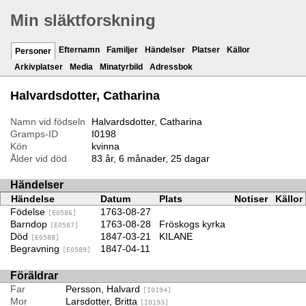
Min släktforskning
Efternamn
Familjer
Händelser
Platser
Källor
Personer
Arkivplatser
Media
Minatyrbild
Adressbok
Halvardsdotter, Catharina
Namn vid födseln
Halvardsdotter, Catharina
Gramps-ID
I0198
Kön
kvinna
Ålder vid död
83 år, 6 månader, 25 dagar
Händelser
Händelse
Datum
Plats
Notiser
Källor
Födelse
1763-08-27
[E0586]
Barndop
1763-08-28
Fröskogs kyrka
[E0587]
Död
1847-03-21
KILANE
[E0588]
Begravning
1847-04-11
[E0589]
Föräldrar
Far
Persson, Halvard
[I0194]
Mor
Larsdotter, Britta
[I0193]