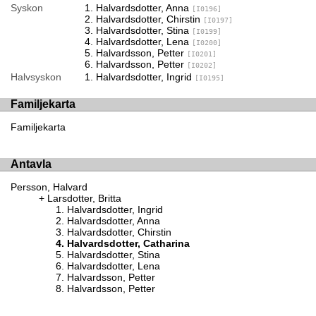
Syskon
Halvardsdotter, Anna
[I0196]
Halvardsdotter, Chirstin
[I0197]
Halvardsdotter, Stina
[I0199]
Halvardsdotter, Lena
[I0200]
Halvardsson, Petter
[I0201]
Halvardsson, Petter
[I0202]
Halvsyskon
Halvardsdotter, Ingrid
[I0195]
Familjekarta
Familjekarta
Antavla
Persson, Halvard
Larsdotter, Britta
Halvardsdotter, Ingrid
Halvardsdotter, Anna
Halvardsdotter, Chirstin
Halvardsdotter, Catharina
Halvardsdotter, Stina
Halvardsdotter, Lena
Halvardsson, Petter
Halvardsson, Petter