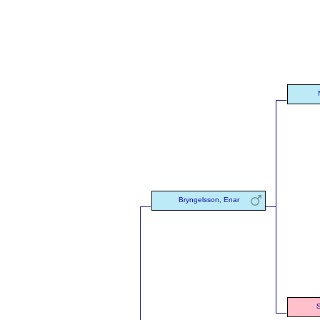
Bryngelsson, Enar
S