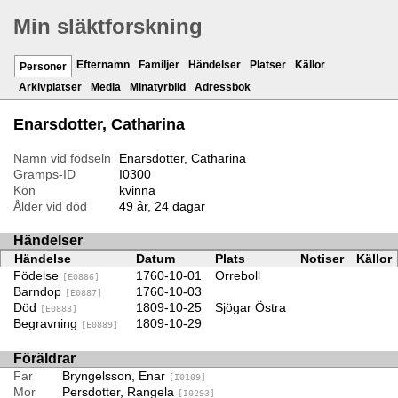
Min släktforskning
Efternamn
Familjer
Händelser
Platser
Källor
Personer
Arkivplatser
Media
Minatyrbild
Adressbok
Enarsdotter, Catharina
Namn vid födseln
Enarsdotter, Catharina
Gramps-ID
I0300
Kön
kvinna
Ålder vid död
49 år, 24 dagar
Händelser
Händelse
Datum
Plats
Notiser
Källor
Födelse
1760-10-01
Orreboll
[E0886]
Barndop
1760-10-03
[E0887]
Död
1809-10-25
Sjögar Östra
[E0888]
Begravning
1809-10-29
[E0889]
Föräldrar
Far
Bryngelsson, Enar
[I0109]
Mor
Persdotter, Rangela
[I0293]