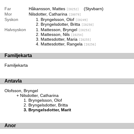
Far
Håkansson, Mattes
(Styvbarn)
[I0252]
Mor
Nilsdotter, Catharina
[I0079]
Syskon
Bryngelsson, Olof
[I0249]
Bryngelsdotter, Britta
[I0250]
Halvsyskon
Mattesson, Bryngel
[I0253]
Mattesson, Nils
[I0254]
Mattesdotter, Maria
[I0255]
Mattesdotter, Rangela
[I0256]
Familjekarta
Familjekarta
Antavla
Olofsson, Bryngel
Nilsdotter, Catharina
Bryngelsson, Olof
Bryngelsdotter, Britta
Bryngelsdotter, Marit
Anor