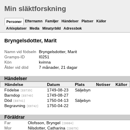
Min släktforskning
Efternamn
Familjer
Händelser
Platser
Källor
Personer
Arkivplatser
Media
Minatyrbild
Adressbok
Bryngelsdotter, Marit
Namn vid födseln
Bryngelsdotter, Marit
Gramps-ID
I0251
Kön
kvinna
Ålder vid död
7 månader, 21 dagar
Händelser
Händelse
Datum
Plats
Notiser
Källor
Födelse
1749-08-23
Säljebyn
[E0739]
Barndop
1749-08-27
[E0740]
Död
1750-04-13
Säljebyn
[E0741]
Begravning
1750-04-22
[E0742]
Föräldrar
Far
Olofsson, Bryngel
[I0084]
Mor
Nilsdotter, Catharina
[I0079]