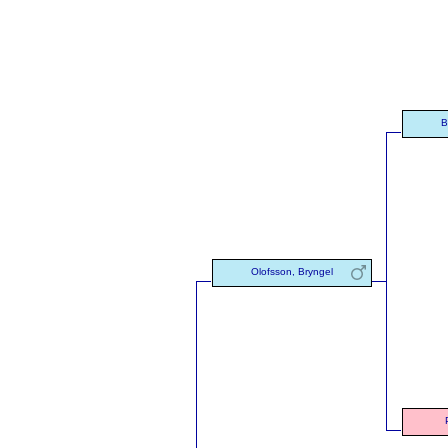
B
Olofsson, Bryngel