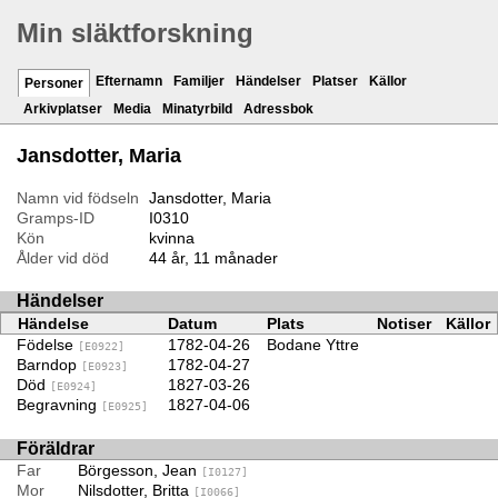
Min släktforskning
Efternamn
Familjer
Händelser
Platser
Källor
Personer
Arkivplatser
Media
Minatyrbild
Adressbok
Jansdotter, Maria
Namn vid födseln
Jansdotter, Maria
Gramps-ID
I0310
Kön
kvinna
Ålder vid död
44 år, 11 månader
Händelser
Händelse
Datum
Plats
Notiser
Källor
Födelse
1782-04-26
Bodane Yttre
[E0922]
Barndop
1782-04-27
[E0923]
Död
1827-03-26
[E0924]
Begravning
1827-04-06
[E0925]
Föräldrar
Far
Börgesson, Jean
[I0127]
Mor
Nilsdotter, Britta
[I0066]