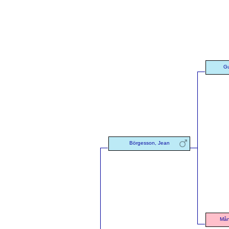
Gu
Börgesson, Jean
Mån