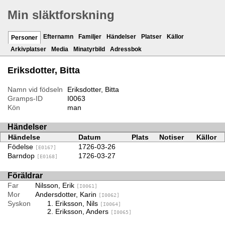
Min släktforskning
Efternamn
Familjer
Händelser
Platser
Källor
Personer
Arkivplatser
Media
Minatyrbild
Adressbok
Eriksdotter, Bitta
Namn vid födseln
Eriksdotter, Bitta
Gramps-ID
I0063
Kön
man
Händelser
Händelse
Datum
Plats
Notiser
Källor
Födelse
1726-03-26
[E0167]
Barndop
1726-03-27
[E0168]
Föräldrar
Far
Nilsson, Erik
[I0061]
Mor
Andersdotter, Karin
[I0062]
Syskon
Eriksson, Nils
[I0064]
Eriksson, Anders
[I0065]