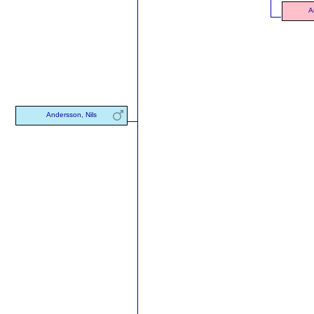
A
Andersson, Nils