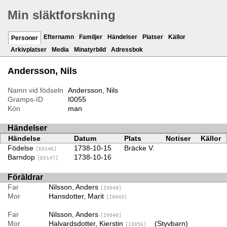
Min släktforskning
Efternamn
Familjer
Händelser
Platser
Källor
Personer
Arkivplatser
Media
Minatyrbild
Adressbok
Andersson, Nils
Namn vid födseln
Andersson, Nils
Gramps-ID
I0055
Kön
man
Händelser
Händelse
Datum
Plats
Notiser
Källor
Födelse
1738-10-15
Bräcke V.
[E0146]
Barndop
1738-10-16
[E0147]
Föräldrar
Far
Nilsson, Anders
[I0048]
Mor
Hansdotter, Marit
[I0049]
Far
Nilsson, Anders
[I0048]
Mor
Halvardsdotter, Kierstin
(Styvbarn)
[I0056]