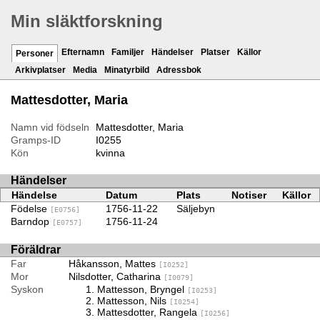
Min släktforskning
Efternamn
Familjer
Händelser
Platser
Källor
Personer
Arkivplatser
Media
Minatyrbild
Adressbok
Mattesdotter, Maria
Namn vid födseln
Mattesdotter, Maria
Gramps-ID
I0255
Kön
kvinna
Händelser
Händelse
Datum
Plats
Notiser
Källor
Födelse
1756-11-22
Säljebyn
[E0756]
Barndop
1756-11-24
[E0757]
Föräldrar
Far
Håkansson, Mattes
[I0252]
Mor
Nilsdotter, Catharina
[I0079]
Syskon
Mattesson, Bryngel
[I0253]
Mattesson, Nils
[I0254]
Mattesdotter, Rangela
[I0256]