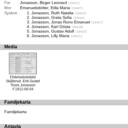
Far
Jonasson, Birger Leonard
[I0411]
Mor
Emanuelsdotter, Edla Maria
[I0407]
Syskon
Jonasson, Ruth Natalia
[I0415]
Jonasson, Greta Sofia
[I0416]
Jonasson, Jonas Runo Emanuel
[I0417]
Jonasson, Karl Gösta
[I0418]
Jonasson, Gustav Adolf
[I0420]
Jonasson, Lilly Maria
[I0421]
Media
Födelseboksbild
Skållerud -Erik Gustaf
Thore Jonasson
F.1912-06-04
Familjekarta
Familjekarta
Antavla