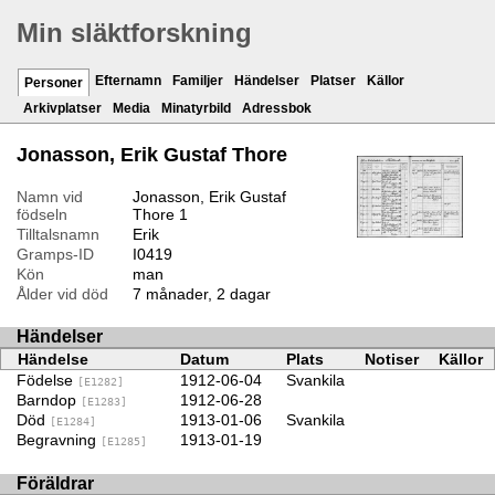
Min släktforskning
Efternamn
Familjer
Händelser
Platser
Källor
Personer
Arkivplatser
Media
Minatyrbild
Adressbok
Jonasson, Erik Gustaf Thore
Namn vid
Jonasson, Erik Gustaf
födseln
Thore
1
Tilltalsnamn
Erik
Gramps-ID
I0419
Kön
man
Ålder vid död
7 månader, 2 dagar
Händelser
Händelse
Datum
Plats
Notiser
Källor
Födelse
1912-06-04
Svankila
[E1282]
Barndop
1912-06-28
[E1283]
Död
1913-01-06
Svankila
[E1284]
Begravning
1913-01-19
[E1285]
Föräldrar