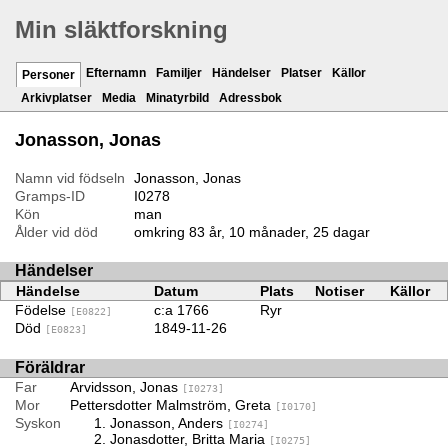
Min släktforskning
Efternamn
Familjer
Händelser
Platser
Källor
Personer
Arkivplatser
Media
Minatyrbild
Adressbok
Jonasson, Jonas
Namn vid födseln
Jonasson, Jonas
Gramps-ID
I0278
Kön
man
Ålder vid död
omkring 83 år, 10 månader, 25 dagar
Händelser
Händelse
Datum
Plats
Notiser
Källor
Födelse
c:a 1766
Ryr
[E0822]
Död
1849-11-26
[E0823]
Föräldrar
Far
Arvidsson, Jonas
[I0273]
Mor
Pettersdotter Malmström, Greta
[I0170]
Syskon
Jonasson, Anders
[I0274]
Jonasdotter, Britta Maria
[I0275]