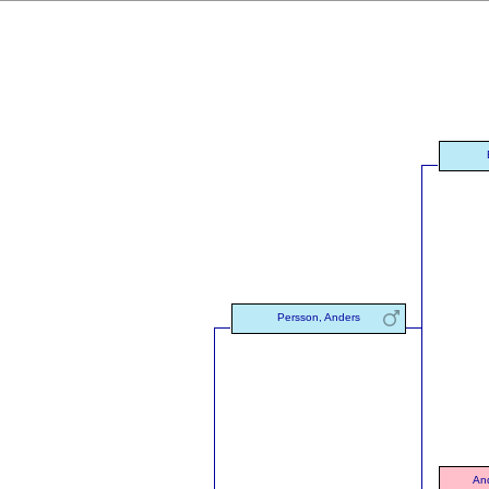
Persson, Anders
And