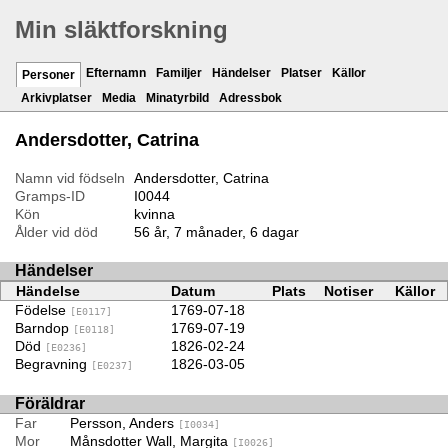
Min släktforskning
Efternamn
Familjer
Händelser
Platser
Källor
Personer
Arkivplatser
Media
Minatyrbild
Adressbok
Andersdotter, Catrina
Namn vid födseln
Andersdotter, Catrina
Gramps-ID
I0044
Kön
kvinna
Ålder vid död
56 år, 7 månader, 6 dagar
Händelser
Händelse
Datum
Plats
Notiser
Källor
Födelse
1769-07-18
[E0117]
Barndop
1769-07-19
[E0118]
Död
1826-02-24
[E0236]
Begravning
1826-03-05
[E0237]
Föräldrar
Far
Persson, Anders
[I0034]
Mor
Månsdotter Wall, Margita
[I0026]