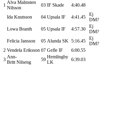
Alva Malmsten
1
03
IF Skade
4:40.
48
Nilsson
Ej
Ida Knutsson
04
Upsala IF
4:41.
45
DM?
Ej
Lowa Branth
05
Upsala IF
4:57.
30
DM?
Ej
Felicia Jansson
05
Alunda SK
5:16.
45
DM?
2
Vendela Eriksson
07
Gefle IF
6:00.
55
Ann-
Hemlingby
3
59
6:39.
03
Britt Nilseng
LK