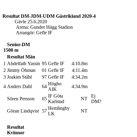
Resultat DM-JDM-UDM Gästrikland 2020-4
Gävle 25.6.2020
Arena: Gunder Hägg Stadion
Arrangör: Gefle IF
Loading...
Senior-DM
1500 m
Resultat Män
1
Abdelfath Yassin
95
Gefle IF
4:10.
8m
2
Jimmy Öhman
01
Gefle IF
4:11.
4m
3
Joakim Ståhl
97
Gefle IF
4:34.
2m
Högbo
4
Anders Dahl
64
4:34.
9m
AIK
IF Göta
Ej
Sören Persson
65
NT
Karlstad
DM?
Hemlingby
Göran Lindqvist
57
NT
LK
Resultat
Kvinnor