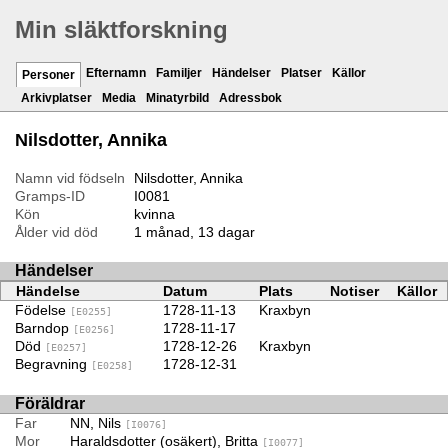
Min släktforskning
Efternamn
Familjer
Händelser
Platser
Källor
Personer
Arkivplatser
Media
Minatyrbild
Adressbok
Nilsdotter, Annika
Namn vid födseln
Nilsdotter, Annika
Gramps-ID
I0081
Kön
kvinna
Ålder vid död
1 månad, 13 dagar
Händelser
Händelse
Datum
Plats
Notiser
Källor
Födelse
1728-11-13
Kraxbyn
[E0255]
Barndop
1728-11-17
[E0256]
Död
1728-12-26
Kraxbyn
[E0257]
Begravning
1728-12-31
[E0258]
Föräldrar
Far
NN, Nils
[I0076]
Mor
Haraldsdotter (osäkert), Britta
[I0077]