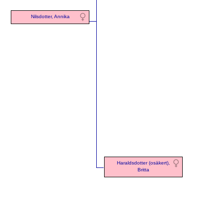
Nilsdotter, Annika
Haraldsdotter (osäkert),
Britta