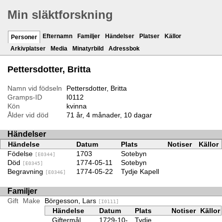
Min släktforskning
Efternamn
Familjer
Händelser
Platser
Källor
Personer
Arkivplatser
Media
Minatyrbild
Adressbok
Pettersdotter, Britta
Namn vid födseln
Pettersdotter, Britta
Gramps-ID
I0112
Kön
kvinna
Ålder vid död
71 år, 4 månader, 10 dagar
Händelser
Händelse
Datum
Plats
Notiser
Källor
Födelse
1703
Sotebyn
[E0344]
Död
1774-05-11
Sotebyn
[E0345]
Begravning
1774-05-22
Tydje Kapell
[E0346]
Familjer
Gift
Make
Börgesson, Lars
[I0111]
Händelse
Datum
Plats
Notiser
Källor
Giftermål
1729-10-
Tydje