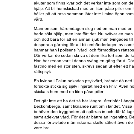
akuter som finns kvar och det verkar inte som om de
hjälp. Att bli hemskickad med en liten påse piller om 
håller på att rasa samman låter inte i mina ögon so
vård.
Mannen som häromdagen slog ned en man med en 
hade sökt hjälp, men inte fått det. Nu svävar en man 
och död bara för att en annan sjuk man tvingades til
desperata gärning för att bli omhändertagen av samh
hamnar han i polisens "vård" och förmodligen rättspsyk
Där verkar de sedan skriva ut dem lika fort som de 
Han har redan varit i denna sväng en gång förut. Dö
fästmö med en stor sten, skrevs sedan ut efter ett ha
rättspsyk.
En kvinna i Falun nekades psykvård, brände då ned
försökte sticka sig själv i hjärtat med en kniv. Även 
skickats hem med en liten påse piller.
Det går inte att ha det så här längre. Återinför Långb
Beckomberga, samt liknande runt om i landet. Vissa
behöver den tryggheten att spärras in och där få lug
samt adekvat vård. För det är bättre än ingenting. De 
dessa förtvivlade människorna skulle säkert även de 
vore bra.