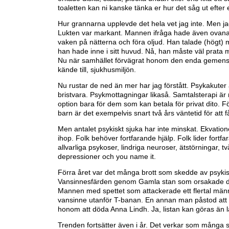
toaletten kan ni kanske tänka er hur det såg ut efter e
Hur grannarna upplevde det hela vet jag inte. Men j
Lukten var markant. Mannen ifråga hade även ovana
vaken på nätterna och föra oljud. Han talade (högt) 
han hade inne i sitt huvud. Nå, han måste väl prata
Nu när samhället förvägrat honom den enda gemen
kände till, sjukhusmiljön.
Nu rustar de ned än mer har jag förstått. Psykakuter
bristvara. Psykmottagningar likaså. Samtalsterapi ä
option bara för dem som kan betala för privat dito. Fö
barn är det exempelvis snart två års väntetid för att f
Men antalet psykiskt sjuka har inte minskat. Ekvation
ihop. Folk behöver fortfarande hjälp. Folk lider fortf
allvarliga psykoser, lindriga neuroser, ätstörningar, t
depressioner och you name it.
Förra året var det många brott som skedde av psykis
Vansinnesfärden genom Gamla stan som orsakade d
Mannen med spettet som attackerade ett flertal männ
vansinne utanför T-banan. En annan man påstod att r
honom att döda Anna Lindh. Ja, listan kan göras än 
Trenden fortsätter även i år. Det verkar som många sö