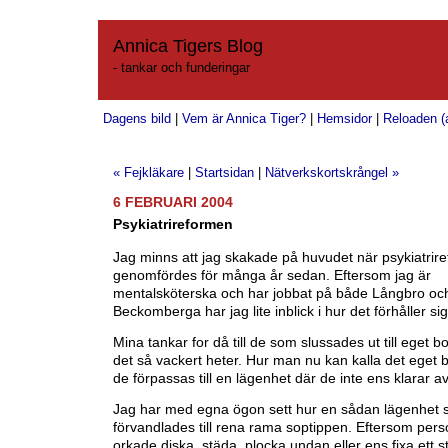
Annica Tigers Blog
- tankar och funderingar
Dagens bild
|
Vem är Annica Tiger?
|
Hemsidor
|
Reloaden (a
« Fejkläkare
|
Startsidan
|
Nätverkskortskrångel »
6 FEBRUARI 2004
Psykiatrireformen
Jag minns att jag skakade på huvudet när psykiatrir
genomfördes för många år sedan. Eftersom jag är
mentalsköterska och har jobbat på både Långbro oc
Beckomberga har jag lite inblick i hur det förhåller sig
Mina tankar for då till de som slussades ut till eget 
det så vackert heter. Hur man nu kan kalla det eget
de förpassas till en lägenhet där de inte ens klarar av 
Jag har med egna ögon sett hur en sådan lägenhet 
förvandlades till rena rama soptippen. Eftersom pers
orkade diska, städa, plocka undan eller ens fixa ett s